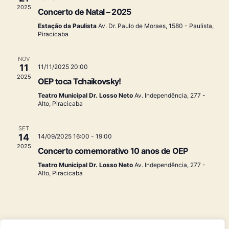
q
i
g
2025
r
Concerto de Natal – 2025
o
u
e
n
a
Estação da Paulista
Av. Dr. Paulo de Moraes, 1580 - Paulista,
v
e
Piracicaba
i
e
ç
a
n
d
s
NOV
t
ã
a
11
11/11/2025 20:00
o
t
2025
a
o
s
OEP toca Tchaikovsky!
a
.
Teatro Municipal Dr. Losso Neto
Av. Independência, 277 -
d
e
Alto, Piracicaba
o
n
SET
v
14
14/09/2025 16:00
-
19:00
a
2025
i
Concerto comemorativo 10 anos de OEP
v
Teatro Municipal Dr. Losso Neto
Av. Independência, 277 -
s
Alto, Piracicaba
e
u
g
a
a
l