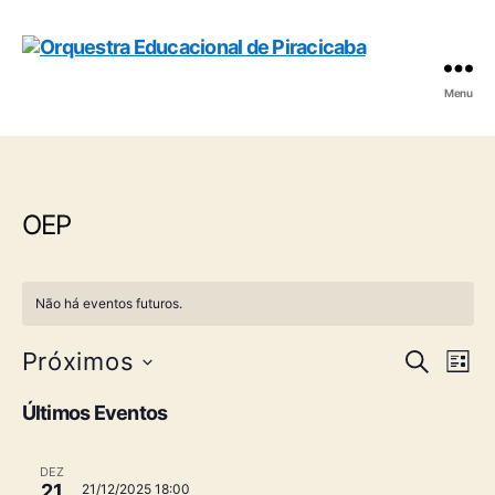
Menu
Orquestra
Educacional
de
Piracicaba
OEP
Não há eventos futuros.
P
N
Próximos
P
L
r
S
i
a
e
o
e
Últimos Eventos
s
c
v
l
t
s
u
e
a
r
e
DEZ
c
21
21/12/2025 18:00
a