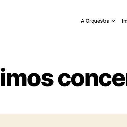
A Orquestra
In
imos conce